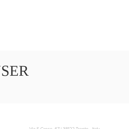
YSER
Via S.Croce, 67 | 38122 Trento - Italy