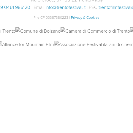
9 0461 986120
| Email
info@trentofestival.it
| PEC
trentofilmfestival
PI e CF 00387380223 |
Privacy & Cookies