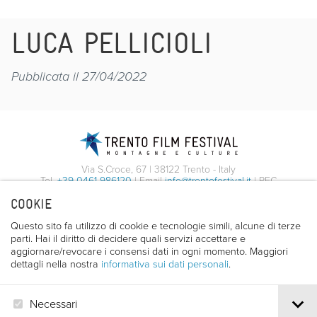
LUCA PELLICIOLI
Pubblicata il 27/04/2022
Via S.Croce, 67 | 38122 Trento - Italy
Tel.
+39 0461 986120
| Email
info@trentofestival.it
| PEC
trentofilmfestival@pec.it
COOKIE
PI e CF 00387380223 |
Privacy & Cookies
Questo sito fa utilizzo di cookie e tecnologie simili, alcune di terze
parti. Hai il diritto di decidere quali servizi accettare e
aggiornare/revocare i consensi dati in ogni momento. Maggiori
dettagli nella nostra
informativa sui dati personali
.
Necessari