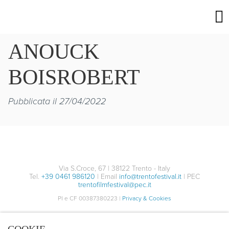
ANOUCK
BOISROBERT
Pubblicata il 27/04/2022
Via S.Croce, 67 | 38122 Trento - Italy
Tel.
+39 0461 986120
| Email
info@trentofestival.it
| PEC
trentofilmfestival@pec.it
PI e CF 00387380223 |
Privacy & Cookies