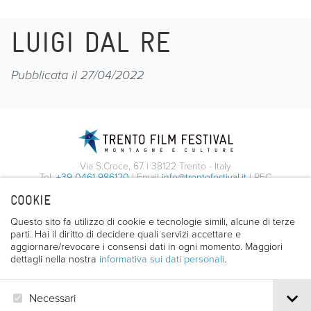
LUIGI DAL RE
Pubblicata il 27/04/2022
Via S.Croce, 67 | 38122 Trento - Italy
Tel.
+39 0461 986120
| Email
info@trentofestival.it
| PEC
trentofilmfestival@pec.it
COOKIE
PI e CF 00387380223 |
Privacy & Cookies
Questo sito fa utilizzo di cookie e tecnologie simili, alcune di terze
parti. Hai il diritto di decidere quali servizi accettare e
aggiornare/revocare i consensi dati in ogni momento. Maggiori
dettagli nella nostra
informativa sui dati personali
.
Necessari