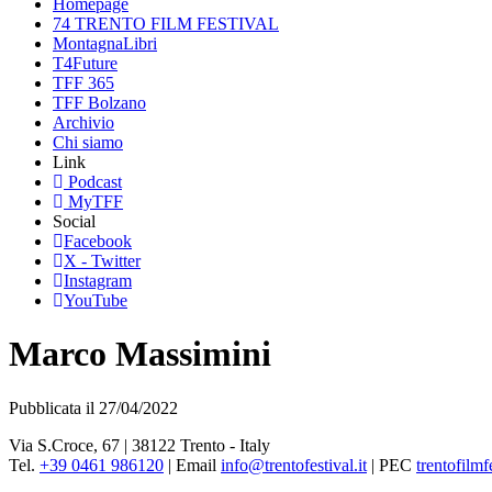
Homepage
74 TRENTO FILM FESTIVAL
MontagnaLibri
T4Future
TFF 365
TFF Bolzano
Archivio
Chi siamo
Link
Podcast
MyTFF
Social
Facebook
X - Twitter
Instagram
YouTube
Marco Massimini
Pubblicata il 27/04/2022
Via S.Croce, 67 | 38122 Trento - Italy
Tel.
+39 0461 986120
| Email
info@trentofestival.it
| PEC
trentofilmf