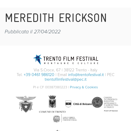
MEREDITH ERICKSON
Pubblicata il 27/04/2022
Via S.Croce, 67 | 38122 Trento - Italy
Tel.
+39 0461 986120
| Email
info@trentofestival.it
| PEC
trentofilmfestival@pec.it
PI e CF 00387380223 |
Privacy & Cookies