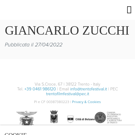
GIANCARLO ZUCCHI
Pubblicata il 27/04/2022
Via S.Croce, 67 | 38122 Trento - Italy
Tel.
+39 0461 986120
| Email
info@trentofestival.it
| PEC
trentofilmfestival@pec.it
PI e CF 00387380223 |
Privacy & Cookies