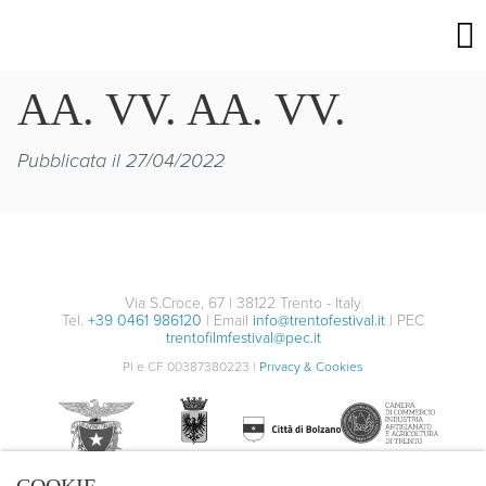
AA. VV. AA. VV.
Pubblicata il 27/04/2022
Via S.Croce, 67 | 38122 Trento - Italy
Tel.
+39 0461 986120
| Email
info@trentofestival.it
| PEC
trentofilmfestival@pec.it
PI e CF 00387380223 |
Privacy & Cookies