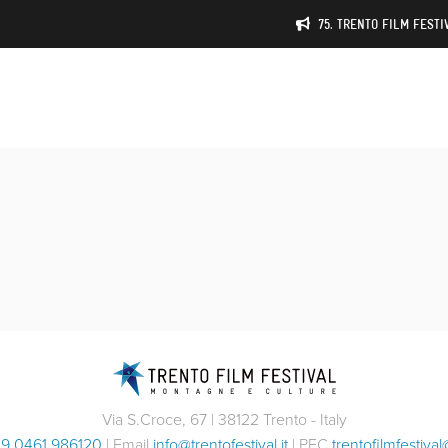
75. TRENTO FILM FESTIV
Via S.Croce, 67 | 38122 Trento - Italy
9 0461 986120
| Email
info@trentofestival.it
| PEC
trentofilmfestival