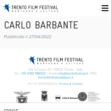
CARLO BARBANTE
Pubblicata il 27/04/2022
Via S.Croce, 67 | 38122 Trento - Italy
Tel.
+39 0461 986120
| Email
info@trentofestival.it
| PEC
trentofilmfestival@pec.it
PI e CF 00387380223 |
Privacy & Cookies