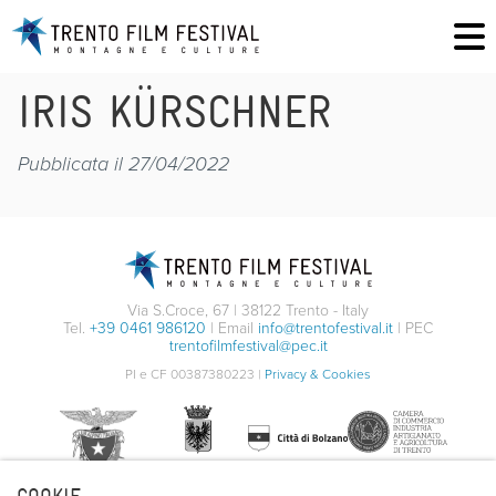
IRIS KÜRSCHNER
Pubblicata il 27/04/2022
Via S.Croce, 67 | 38122 Trento - Italy
Tel.
+39 0461 986120
| Email
info@trentofestival.it
| PEC
trentofilmfestival@pec.it
PI e CF 00387380223 |
Privacy & Cookies