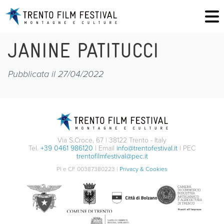
JANINE PATITUCCI
Pubblicata il 27/04/2022
Via S.Croce, 67 | 38122 Trento - Italy
Tel.
+39 0461 986120
| Email
info@trentofestival.it
| PEC
trentofilmfestival@pec.it
PI e CF 00387380223 |
Privacy & Cookies