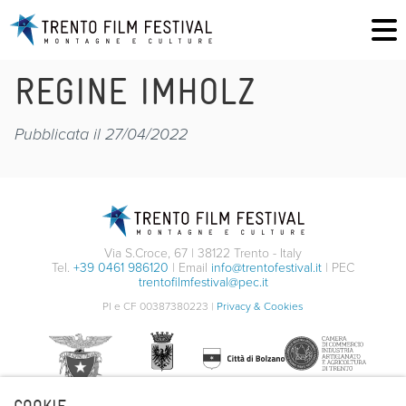
REGINE IMHOLZ
Pubblicata il 27/04/2022
Via S.Croce, 67 | 38122 Trento - Italy
Tel.
+39 0461 986120
| Email
info@trentofestival.it
| PEC
trentofilmfestival@pec.it
PI e CF 00387380223 |
Privacy & Cookies