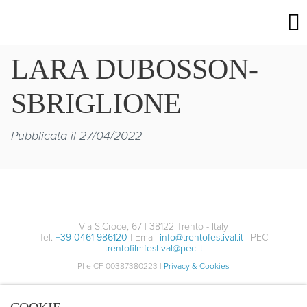
LARA DUBOSSON-
SBRIGLIONE
Pubblicata il 27/04/2022
Via S.Croce, 67 | 38122 Trento - Italy
Tel.
+39 0461 986120
| Email
info@trentofestival.it
| PEC
trentofilmfestival@pec.it
PI e CF 00387380223 |
Privacy & Cookies