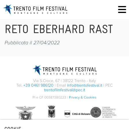
RETO EBERHARD RAST
Pubblicata il 27/04/2022
Via S.Croce, 67 | 38122 Trento - Italy
Tel.
+39 0461 986120
| Email
info@trentofestival.it
| PEC
trentofilmfestival@pec.it
PI e CF 00387380223 |
Privacy & Cookies