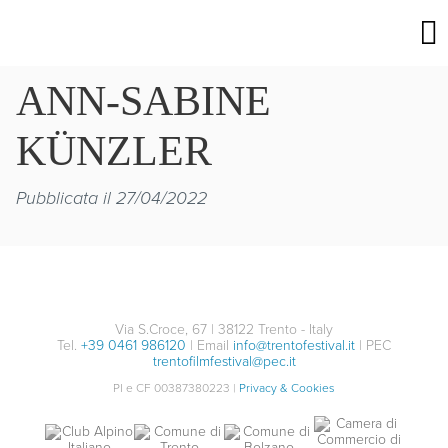
ANN-SABINE
KÜNZLER
Pubblicata il 27/04/2022
Via S.Croce, 67 | 38122 Trento - Italy
Tel.
+39 0461 986120
| Email
info@trentofestival.it
| PEC
trentofilmfestival@pec.it
PI e CF 00387380223 |
Privacy & Cookies