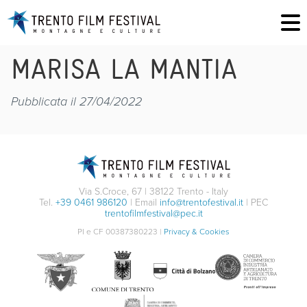
MARISA LA MANTIA
Pubblicata il 27/04/2022
Via S.Croce, 67 | 38122 Trento - Italy
Tel.
+39 0461 986120
| Email
info@trentofestival.it
| PEC
trentofilmfestival@pec.it
PI e CF 00387380223 |
Privacy & Cookies