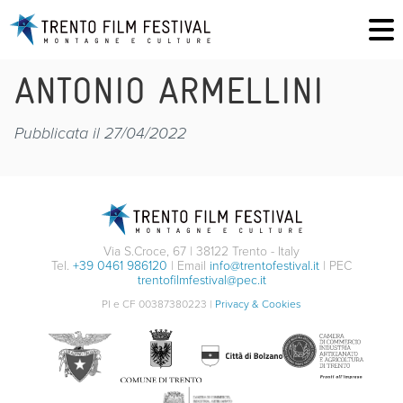
ANTONIO ARMELLINI
Pubblicata il 27/04/2022
Via S.Croce, 67 | 38122 Trento - Italy
Tel.
+39 0461 986120
| Email
info@trentofestival.it
| PEC
trentofilmfestival@pec.it
PI e CF 00387380223 |
Privacy & Cookies