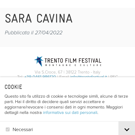
SARA CAVINA
Pubblicata il 27/04/2022
Via S.Croce, 67 | 38122 Trento - Italy
Tel.
+39 0461 986120
| Email
info@trentofestival.it
| PEC
trentofilmfestival@pec.it
COOKIE
PI e CF 00387380223 |
Privacy & Cookies
Questo sito fa utilizzo di cookie e tecnologie simili, alcune di terze
parti. Hai il diritto di decidere quali servizi accettare e
aggiornare/revocare i consensi dati in ogni momento. Maggiori
dettagli nella nostra
informativa sui dati personali
.
Necessari