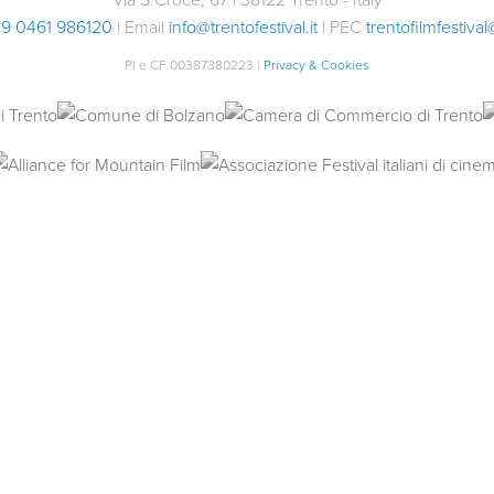
9 0461 986120
| Email
info@trentofestival.it
| PEC
trentofilmfestival
PI e CF 00387380223 |
Privacy & Cookies