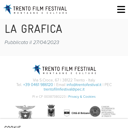
LA GRAFICA
Pubblicata il 27/04/2023
Via S.Croce, 67 | 38122 Trento - Italy
Tel.
+39 0461 986120
| Email
info@trentofestival.it
| PEC
trentofilmfestival@pec.it
PI e CF 00387380223 |
Privacy & Cookies