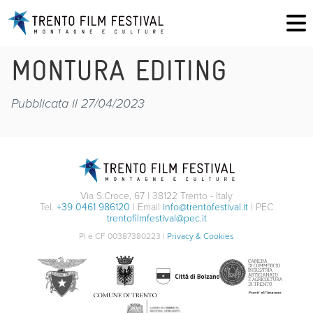
MONTURA EDITING
Pubblicata il 27/04/2023
Via S.Croce, 67 | 38122 Trento - Italy
Tel.
+39 0461 986120
| Email
info@trentofestival.it
| PEC
trentofilmfestival@pec.it
PI e CF 00387380223 |
Privacy & Cookies