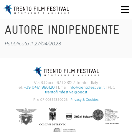
AUTORE INDIPENDENTE
Pubblicata il 27/04/2023
Via S.Croce, 67 | 38122 Trento - Italy
Tel.
+39 0461 986120
| Email
info@trentofestival.it
| PEC
trentofilmfestival@pec.it
PI e CF 00387380223 |
Privacy & Cookies