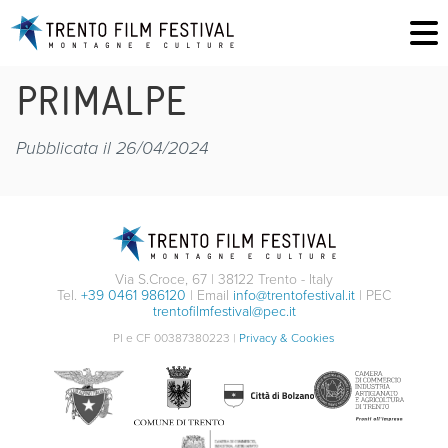
PRIMALPE
Pubblicata il 26/04/2024
Via S.Croce, 67 | 38122 Trento - Italy
Tel.
+39 0461 986120
| Email
info@trentofestival.it
| PEC
trentofilmfestival@pec.it
PI e CF 00387380223 |
Privacy & Cookies