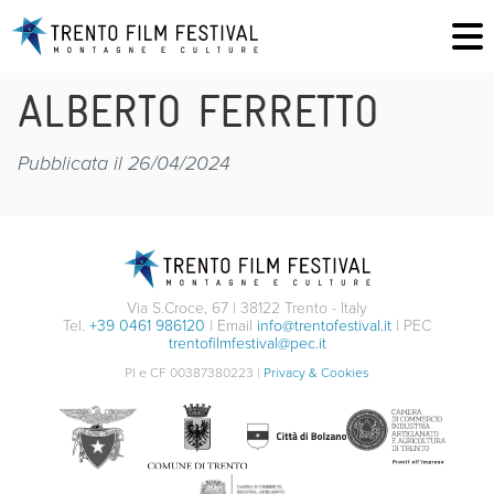
ALBERTO FERRETTO
Pubblicata il 26/04/2024
Via S.Croce, 67 | 38122 Trento - Italy
Tel.
+39 0461 986120
| Email
info@trentofestival.it
| PEC
trentofilmfestival@pec.it
PI e CF 00387380223 |
Privacy & Cookies