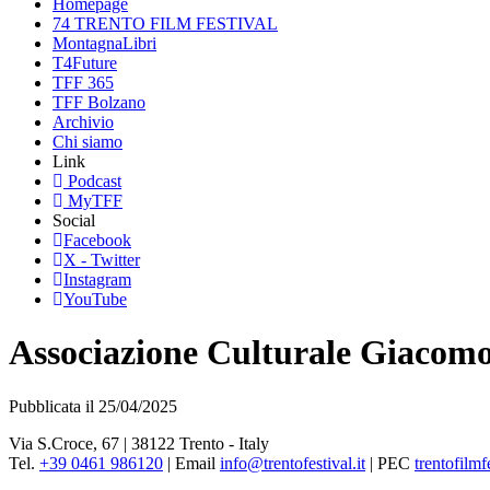
Homepage
74 TRENTO FILM FESTIVAL
MontagnaLibri
T4Future
TFF 365
TFF Bolzano
Archivio
Chi siamo
Link
Podcast
MyTFF
Social
Facebook
X - Twitter
Instagram
YouTube
Associazione Culturale Giacomo
Pubblicata il 25/04/2025
Via S.Croce, 67 | 38122 Trento - Italy
Tel.
+39 0461 986120
| Email
info@trentofestival.it
| PEC
trentofilmf