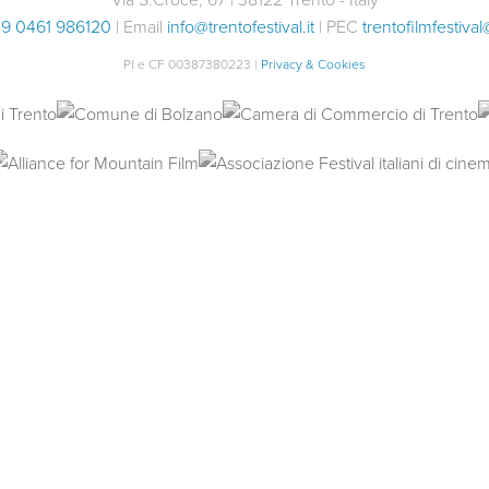
9 0461 986120
| Email
info@trentofestival.it
| PEC
trentofilmfestival
PI e CF 00387380223 |
Privacy & Cookies