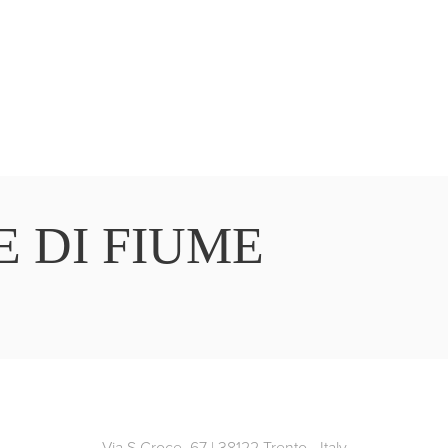
E DI FIUME
Via S.Croce, 67 | 38122 Trento - Italy