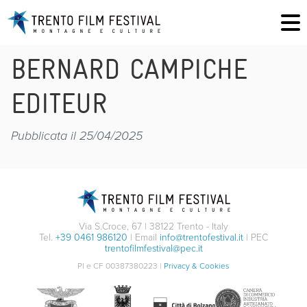
BERNARD CAMPICHE
EDITEUR
Pubblicata il 25/04/2025
Via S.Croce, 67 | 38122 Trento - Italy
Tel.
+39 0461 986120
| Email
info@trentofestival.it
| PEC
trentofilmfestival@pec.it
PI e CF 00387380223 |
Privacy & Cookies