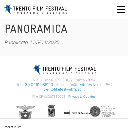
PANORAMICA
Pubblicata il 25/04/2025
Via S.Croce, 67 | 38122 Trento - Italy
Tel.
+39 0461 986120
| Email
info@trentofestival.it
| PEC
trentofilmfestival@pec.it
PI e CF 00387380223 |
Privacy & Cookies