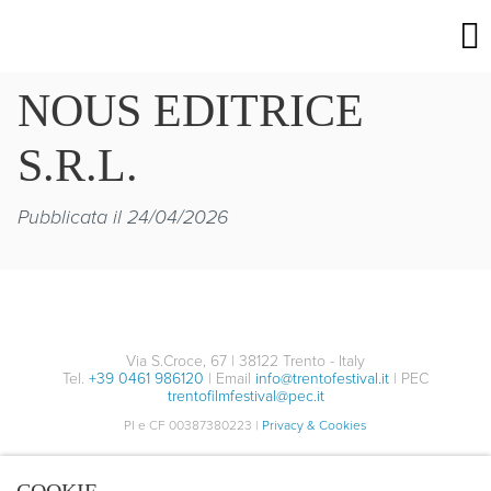
NOUS EDITRICE
S.R.L.
Pubblicata il 24/04/2026
Via S.Croce, 67 | 38122 Trento - Italy
Tel.
+39 0461 986120
| Email
info@trentofestival.it
| PEC
trentofilmfestival@pec.it
PI e CF 00387380223 |
Privacy & Cookies