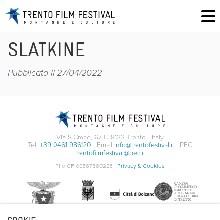
SLATKINE
Pubblicata il 27/04/2022
Via S.Croce, 67 | 38122 Trento - Italy
Tel.
+39 0461 986120
| Email
info@trentofestival.it
| PEC
trentofilmfestival@pec.it
PI e CF 00387380223 |
Privacy & Cookies