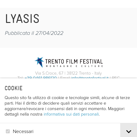
LYASIS
Pubblicata il 27/04/2022
Via S.Croce, 67 | 38122 Trento - Italy
Tel.
+39 0461 986120
| Email
info@trentofestival.it
| PEC
trentofilmfestival@pec.it
COOKIE
PI e CF 00387380223 |
Privacy & Cookies
Questo sito fa utilizzo di cookie e tecnologie simili, alcune di terze
parti. Hai il diritto di decidere quali servizi accettare e
aggiornare/revocare i consensi dati in ogni momento. Maggiori
dettagli nella nostra
informativa sui dati personali
.
Necessari