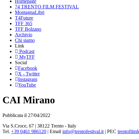
Homepage
74 TRENTO FILM FESTIVAL
MontagnaLibri
T4Future
TFF 365
TFF Bolzano
Archivio
Chi siamo
Link
Podcast
MyTFF
Social
Facebook
X - Twitter
Instagram
YouTube
CAI Mirano
Pubblicata il 27/04/2022
Via S.Croce, 67 | 38122 Trento - Italy
Tel.
+39 0461 986120
| Email
info@trentofestival.it
| PEC
trentofilmf