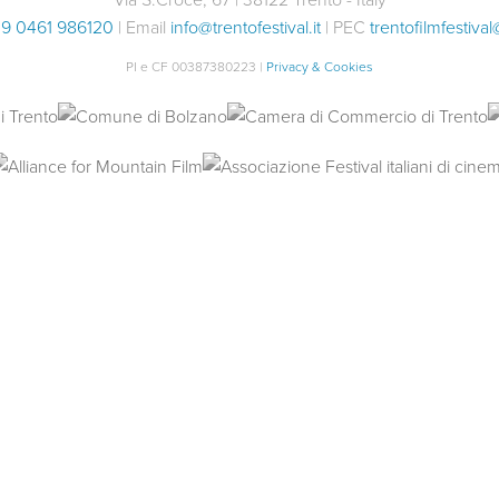
9 0461 986120
| Email
info@trentofestival.it
| PEC
trentofilmfestival
PI e CF 00387380223 |
Privacy & Cookies