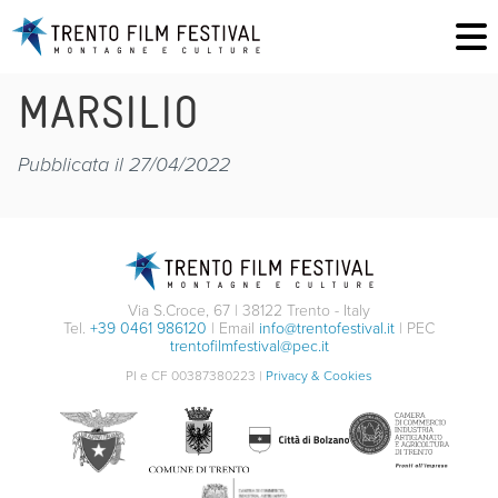
MARSILIO
Pubblicata il 27/04/2022
Via S.Croce, 67 | 38122 Trento - Italy
Tel.
+39 0461 986120
| Email
info@trentofestival.it
| PEC
trentofilmfestival@pec.it
PI e CF 00387380223 |
Privacy & Cookies