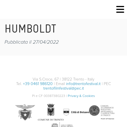
HUMBOLDT
Pubblicata il 27/04/2022
Via S.Croce, 67 | 38122 Trento - Italy
Tel.
+39 0461 986120
| Email
info@trentofestival.it
| PEC
trentofilmfestival@pec.it
PI e CF 00387380223 |
Privacy & Cookies