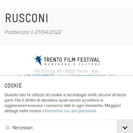
RUSCONI
Pubblicata il 27/04/2022
Via S.Croce, 67 | 38122 Trento - Italy
Tel.
+39 0461 986120
| Email
info@trentofestival.it
| PEC
trentofilmfestival@pec.it
COOKIE
PI e CF 00387380223 |
Privacy & Cookies
Questo sito fa utilizzo di cookie e tecnologie simili, alcune di terze
parti. Hai il diritto di decidere quali servizi accettare e
aggiornare/revocare i consensi dati in ogni momento. Maggiori
dettagli nella nostra
informativa sui dati personali
.
Necessari