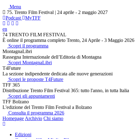
Menu
75. Trento Film Festival | 24 aprile - 2 maggio 2027
Podcast
MyTFF
en
74 TRENTO FILM FESTIVAL
È online il programma completo Trento, 24 Aprile - 3 Maggio 2026
Scopri il programma
MontagnaLibri
Rassegna Internazionale dell’Editoria di Montagna
Scopri MontagnaLibri
T4Future
La sezione indipendente dedicata alle nuove generazioni
Scopri le proposte T4Future
TFF 365
Distribuzione Trento Film Festival 365: tutto l'anno, in tutta Italia
Scopri gli appuntamenti
TFF Bolzano
L'edizione del Trento Film Festival a Bolzano
Consulta il programma 2026
Homepage
Archivio
Chi siamo
Edizioni