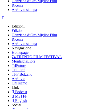
Genziana d’Oro Miglior Film
Ricerca
Archivio stampa
Edizioni
Edizioni
Genziana d’Oro Miglior Film
Ricerca
Archivio stampa
Navigazione
Homepage
74 TRENTO FILM FESTIVAL
MontagnaLibri
T4Future
TFF 365
TFF Bolzano
Archivio
Chi siamo
Link
Podcast
MyTFF
English
Social