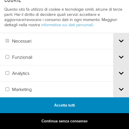
COOKIE
Questo sito fa utilizzo di cookie e tecnologie simili, alcune di terze
parti. Hai il diritto di decidere quali servizi accettare e
aggiornare/revocare i consensi dati in ogni momento. Maggiori
dettagli nella nostra
informativa sui dati personali
.
LEONE DONÒ
Necessari
Funzionali
Analytics
Via S.Croce, 67 | 38122 Trento - Italy
Tel.
+39 0461 986120
| Email
info@trentofestival.it
| PEC
Marketing
trentofilmfestival@pec.it
PI e CF 00387380223 |
Privacy & Cookies
Accetta tutti
MADE BY
ARTICA
Continua senza consenso