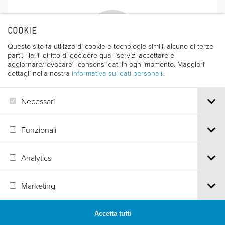
COOKIE
Questo sito fa utilizzo di cookie e tecnologie simili, alcune di terze
parti. Hai il diritto di decidere quali servizi accettare e
aggiornare/revocare i consensi dati in ogni momento. Maggiori
STANKO ALEKSIC
dettagli nella nostra
informativa sui dati personali
.
(Vinkonci, 1919 - Belgrado, 24 giugno 2003) È stato
uno sceneggiatore, direttore artistico, alpinista e
Necessari
fotografo sloveno.
Funzionali
Analytics
Via S.Croce, 67 | 38122 Trento - Italy
Marketing
Tel.
+39 0461 986120
| Email
info@trentofestival.it
| PEC
trentofilmfestival@pec.it
PI e CF 00387380223 |
Privacy & Cookies
Accetta tutti