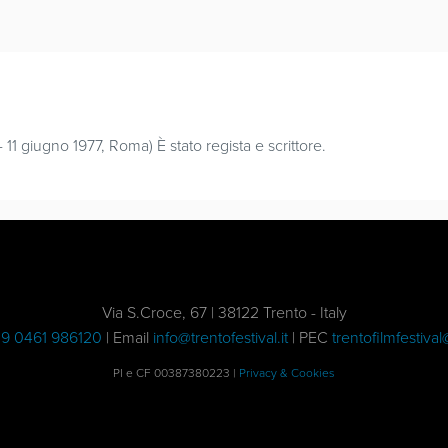
 11 giugno 1977, Roma) È stato regista e scrittore.
Via S.Croce, 67 | 38122 Trento - Italy
9 0461 986120
| Email
info@trentofestival.it
| PEC
trentofilmfestival
PI e CF 00387380223 |
Privacy & Cookies