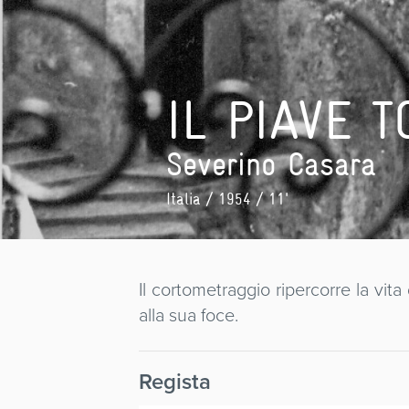
IL PIAVE 
Severino Casara
Italia
/ 1954 / 11'
Il cortometraggio ripercorre la vit
alla sua foce.
Regista