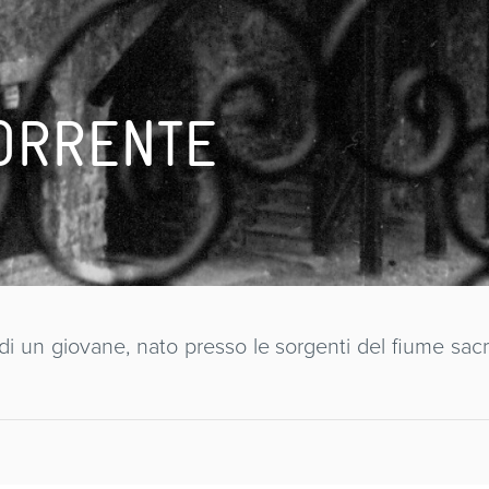
TORRENTE
a di un giovane, nato presso le sorgenti del fiume sac