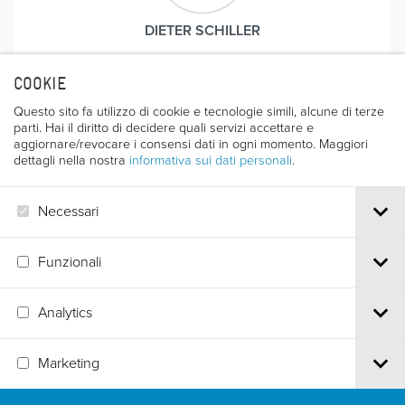
DIETER SCHILLER
COOKIE
Questo sito fa utilizzo di cookie e tecnologie simili, alcune di terze
Premi
parti. Hai il diritto di decidere quali servizi accettare e
aggiornare/revocare i consensi dati in ogni momento. Maggiori
dettagli nella nostra
informativa sui dati personali
.
PREMIO DEL CORPO DEL SOCCORSO ALPINO DEL
C.A.I.
Necessari
Ed. 1957
Funzionali
Analytics
Via S.Croce, 67 | 38122 Trento - Italy
Marketing
Tel.
+39 0461 986120
| Email
info@trentofestival.it
| PEC
trentofilmfestival@pec.it
PI e CF 00387380223 |
Privacy & Cookies