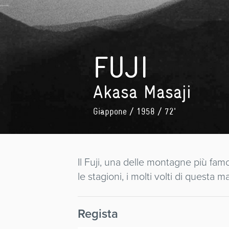
FUJI
Akasa Masaji
Giappone
/ 1958 / 72'
Il Fuji, una delle montagne più fam
le stagioni, i molti volti di questa
Regista