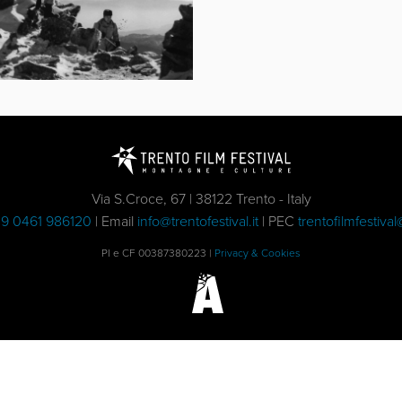
Via S.Croce, 67 | 38122 Trento - Italy
9 0461 986120
| Email
info@trentofestival.it
| PEC
trentofilmfestival
PI e CF 00387380223 |
Privacy & Cookies