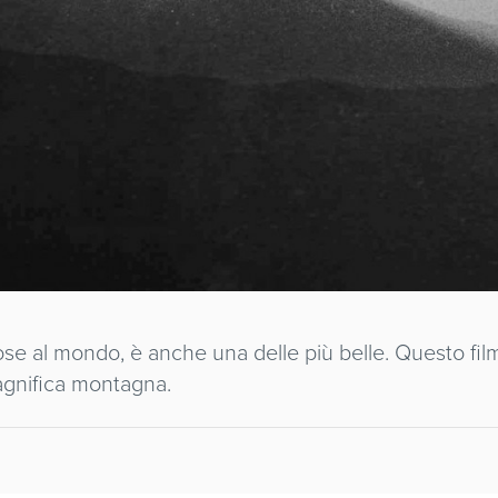
ose al mondo, è anche una delle più belle. Questo fil
 magnifica montagna.