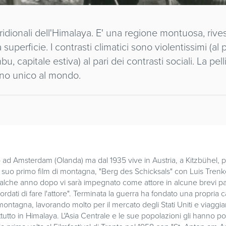
ridionali dell'Himalaya. E' una regione montuosa, rives
uperficie. I contrasti climatici sono violentissimi (al 
u, capitale estiva) al pari dei contrasti sociali. La pe
ino unico al mondo.
to ad Amsterdam (Olanda) ma dal 1935 vive in Austria, a Kitzbühel, 
il suo primo film di montagna, "Berg des Schicksals" con Luis Tre
alche anno dopo vi sarà impegnato come attore in alcune brevi part
rdati di fare l'attore". Terminata la guerra ha fondato una propria c
 montagna, lavorando molto per il mercato degli Stati Uniti e viaggiand
ttutto in Himalaya. L'Asia Centrale e le sue popolazioni gli hanno po