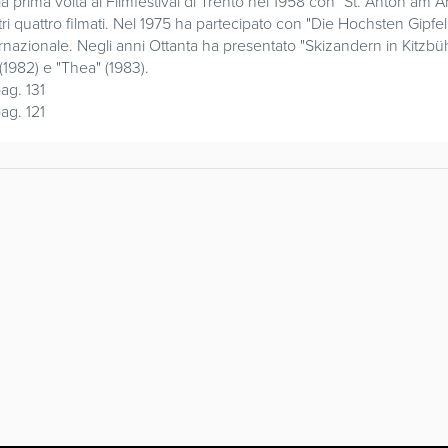
 la prima volta al Filmfestival di Trento nel 1958 con "St. Anton am
ri quattro filmati. Nel 1975 ha partecipato con "Die Hochsten Gipfe
ernazionale. Negli anni Ottanta ha presentato "Skizandern in Kitzb
(1982) e "Thea" (1983).
ag. 131
ag. 121