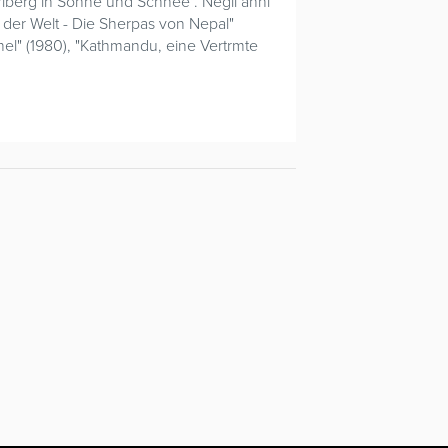
 Arlberg in Sonne und Schnee". Negli anni
l der Welt - Die Sherpas von Nepal"
ühel" (1980), "Kathmandu, eine Vertrmte