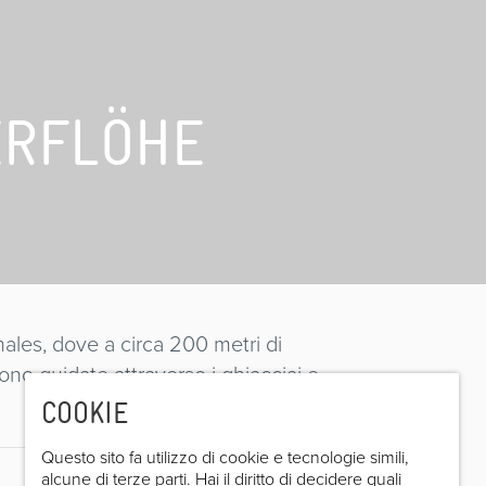
ERFLÖHE
Senales, dove a circa 200 metri di
gono guidate attraverso i ghiacciai e
COOKIE
Questo sito fa utilizzo di cookie e tecnologie simili,
alcune di terze parti. Hai il diritto di decidere quali