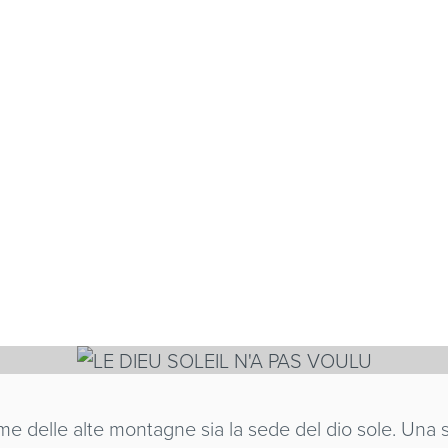
SOLEIL N'A PAS
LA
me delle alte montagne sia la sede del dio sole. Una s