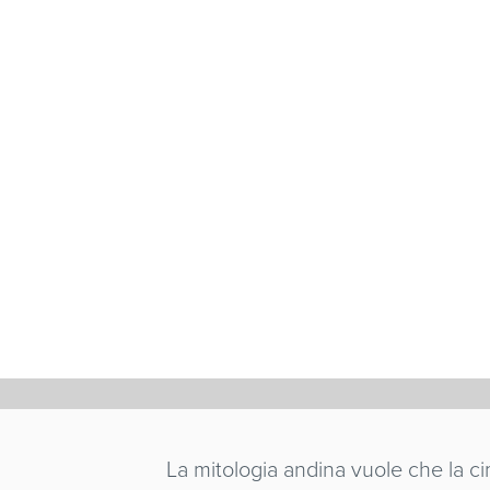
LE DIEU 
FRANÇOIS VAL
Francia
/ 1978 / 26'
La mitologia andina vuole che la ci