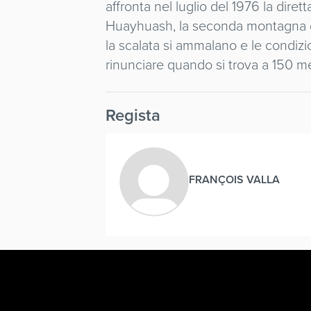
affronta nel luglio del 1976 la dire
Huayhuash, la seconda montagna del
la scalata si ammalano e le condizi
rinunciare quando si trova a 150 metr
Regista
FRANÇOIS VALLA