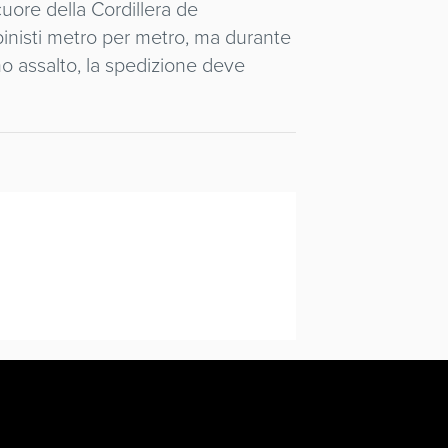
cuore della Cordillera de
inisti metro per metro, ma durante
o assalto, la spedizione deve