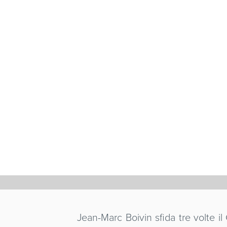
AVENTUR
Jean-marc Boivin
Francia
/ 1980 / 52'
Jean-Marc Boivin sfida tre volte il