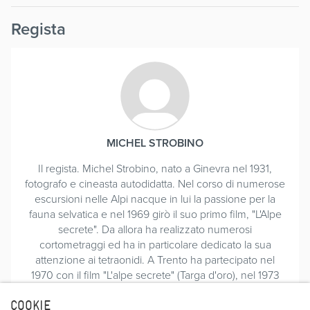
Regista
MICHEL STROBINO
Il regista. Michel Strobino, nato a Ginevra nel 1931,
fotografo e cineasta autodidatta. Nel corso di numerose
escursioni nelle Alpi nacque in lui la passione per la
fauna selvatica e nel 1969 girò il suo primo film, "L'Alpe
secrete". Da allora ha realizzato numerosi
cortometraggi ed ha in particolare dedicato la sua
attenzione ai tetraonidi. A Trento ha partecipato nel
1970 con il film "L'alpe secrete" (Targa d'oro), nel 1973
con "Tetras e cie", nel 1981 "La loge", nel 1983 con "Les
noces de glace" (Premio U.I.A.A.), nel 1984 con "Le
COOKIE