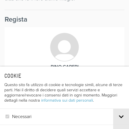
Regista
PINO CARERI
COOKIE
Questo sito fa utilizzo di cookie e tecnologie simili, alcune di terze
parti. Hai il diritto di decidere quali servizi accettare e
Premi
aggiornare/revocare i consensi dati in ogni momento. Maggiori
dettagli nella nostra
informativa sui dati personali
.
MENZIONE SPECIALE GIURIA
Necessari
Ed. 1981